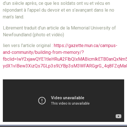
d’un siècle après, ce que les soldats ont vu et vécu en
répondant à l’appel du devoir et en s’avançant dans le no
man’s land.
Librement traduit d’un article de la Memorial University of
Newfoundland (photo et vidéo)
lien vers l’article original :
https://gazette.mun.ca/campus-
and-community/building-from-memory/?
fbclid=IwY2xjawQYE1tleHRuA2FlbQIxMABicmlkETB0anQ
ydX1vIBew3XizQs7GLp3s9LYBp3sM3WFARGgrG_4q8FZqMa