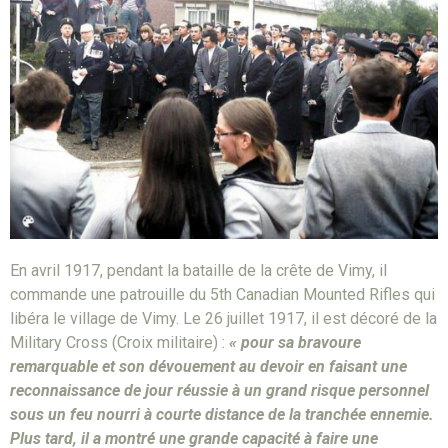
En avril 1917, pendant la bataille de la crête de Vimy, il
commande une patrouille du 5th Canadian Mounted Rifles qui
libéra le village de Vimy. Le 26 juillet 1917, il est décoré de la
Military Cross (Croix militaire) :
« pour sa bravoure
remarquable et son dévouement au devoir en faisant une
reconnaissance de jour réussie à un grand risque personnel
sous un feu nourri à courte distance de la tranchée ennemie.
Plus tard, il a montré une grande capacité à faire une